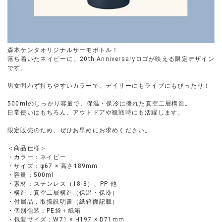
森本ケンタオリジナルサーモボトル！
落ち着いたネイビーに、20th Anniversaryロゴが映える限定デザイン
です。
男女問わず持ちやすいカラーで、デイリーにもライブにもぴったり！
500mlのしっかり容量で、保温・保冷に優れた真空二層構造。
日常使いはもちろん、アウトドアや観戦時にも活躍します。
限定販売のため、ぜひお早めにお求めください。
＜商品仕様＞
・カラー：ネイビー
・サイズ：φ67 × 高さ189mm
・容量：500ml
・素材：ステンレス（18-8）、PP 他
・構造：真空二層構造（保温・保冷）
・付属品：取扱説明書（紙箱面記載）
・個別包装：PE袋＋紙箱
・包装サイズ：W71 × H197 × D71mm